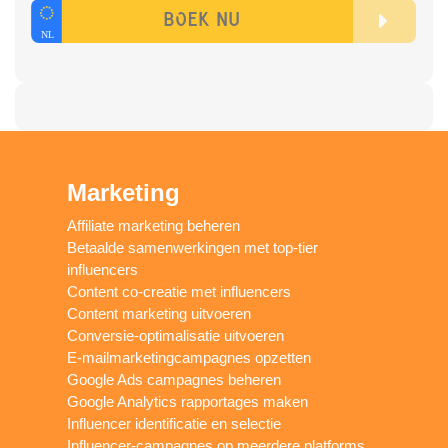
Marketing
Affiliate marketing beheren
Betaalde samenwerkingen met top-tier
influencers
Content co-creatie met influencers
Content marketing uitvoeren
Conversie-optimalisatie uitvoeren
E-mailmarketingcampagnes opzetten
Google Ads campagnes beheren
Google Analytics rapportages maken
Influencer identificatie en selectie
Influencer-campagnes op meerdere platforms