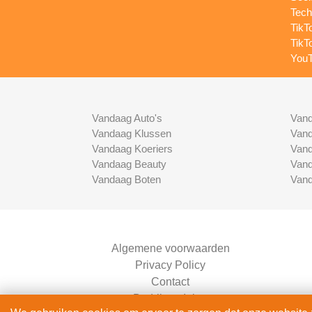
Tech
TikT
TikT
YouT
Vandaag Auto's
Vand
Vandaag Klussen
Vand
Vandaag Koeriers
Vand
Vandaag Beauty
Vand
Vandaag Boten
Vand
Algemene voorwaarden
Privacy Policy
Contact
Bedrijven Inlog