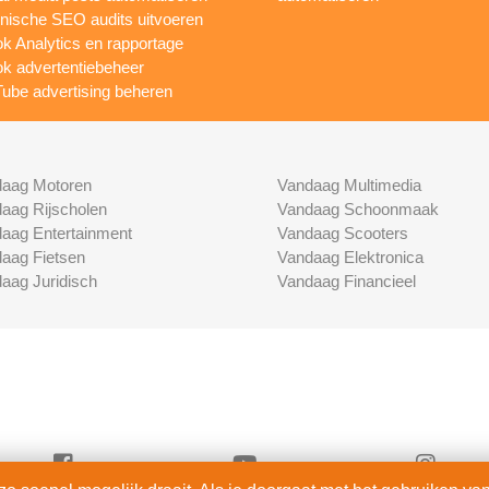
nische SEO audits uitvoeren
ok Analytics en rapportage
ok advertentiebeheer
ube advertising beheren
aag Motoren
Vandaag Multimedia
aag Rijscholen
Vandaag Schoonmaak
aag Entertainment
Vandaag Scooters
aag Fietsen
Vandaag Elektronica
aag Juridisch
Vandaag Financieel