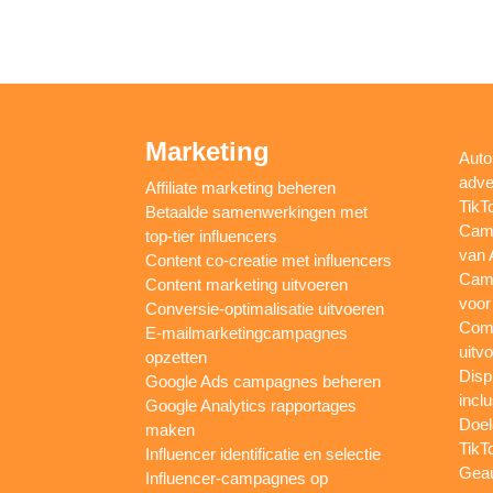
Marketing
Auto
adve
Affiliate marketing beheren
TikT
Betaalde samenwerkingen met
Camp
top-tier influencers
van 
Content co-creatie met influencers
Camp
Content marketing uitvoeren
voor
Conversie-optimalisatie uitvoeren
Comp
E-mailmarketingcampagnes
uitv
opzetten
Disp
Google Ads campagnes beheren
inclu
Google Analytics rapportages
Doel
maken
TikT
Influencer identificatie en selectie
Gea
Influencer-campagnes op