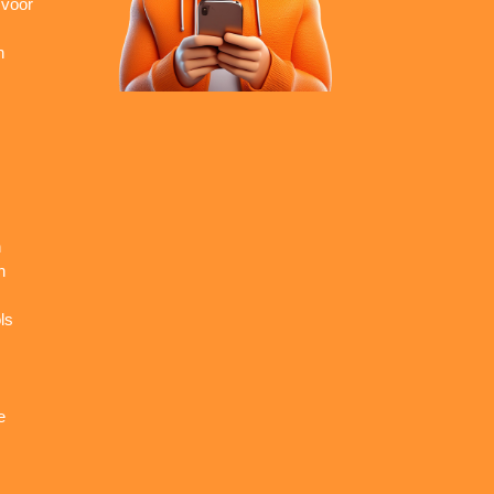
 voor
n
n
n
ls
e