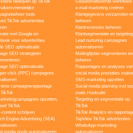
 kleine bedrijven op TikTok
Geautomatiseerde workflows
uikersvriendelijke
e-mail marketing creëren
agnebeheer tools
Klantgegevens verzamelen e
eed TikTok advertenties
beheren
ren
Klantrecensies beheren
gratie met Google en
Klantsegmentatie en targeting
book voor advertenties
Lead nurturing campagnes
le SEO optimalisatie
automatiseren
page SEO strategieën
Mailinglijsten segmenteren en
ementeren
beheren
age SEO optimalisatie
Rapportages en analyses va
per-click (PPC) campagnes
social media prestaties make
maliseren
SMS-marketing opzetten
-time campagnerapportage
Social media planning met too
 TikTok
zoals Hootsuite
rketingcampagnes opzetten,
Targeting en segmentatie op
sief TikTok
TikTok
content schrijven
TikTok Analytics en rapportag
ch Engine Advertising (SEA)
TopView TikTok advertenties
maliseren
WhatsApp-marketing
al media posts automatiseren
automatiseren