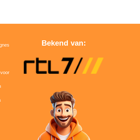
Bekend van:
agnes
 voor
n
a