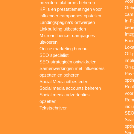
voor
meerdere platforms beheren
Gebr
KPI's en prestatiemetingen voor
camp
influencer campagnes opstellen
In-F
Landingspagina’s ontwerpen
behe
Linkbuilding uitbesteden
Inte
Micro-influencer campagnes
Face
uitvoeren
Loka
Online marketing bureau
Off-
SEO specialist
impl
SEO-strategieën ontwikkelen
On-p
Samenwerkingen met influencers
Pay-
opzetten en beheren
opti
Social Media uitbesteden
Real
Social media accounts beheren
voor
Social media advertenties
Rema
opzetten
inclu
Tekstschrijver
SEO-
Sear
opti
Soci