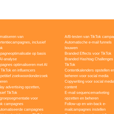
matiseren van
A/B-testen van TikTok camp
rtentiecampagnes, inclusief
Automatische e-mail funnels
ok
bouwen
agneoptimalisatie op basis
Branded Effects voor TikTok
AI-analyse
Branded Hashtag Challenges
agnes optimaliseren met AI
TikTok
 TikTok en influencers
Contentkalenders opstellen e
etitief zoekwoordonderzoek
beheren voor social media
oeren
Copywriting voor social medi
lay advertising opzetten,
content
sief TikTok
E-mail sequencemarketing
groepsegmentatie voor
opzetten en beheren
ok campagnes
Follow-up en win-back e-
utomatiseerde campagnes
mailcampagnes instellen