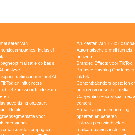
matiseren van
A/B-testen van TikTok camp
rtentiecampagnes, inclusief
Automatische e-mail funnels
ok
bouwen
agneoptimalisatie op basis
Branded Effects voor TikTok
AI-analyse
Branded Hashtag Challenges
agnes optimaliseren met AI
TikTok
 TikTok en influencers
Contentkalenders opstellen e
etitief zoekwoordonderzoek
beheren voor social media
oeren
Copywriting voor social medi
lay advertising opzetten,
content
sief TikTok
E-mail sequencemarketing
groepsegmentatie voor
opzetten en beheren
ok campagnes
Follow-up en win-back e-
utomatiseerde campagnes
mailcampagnes instellen