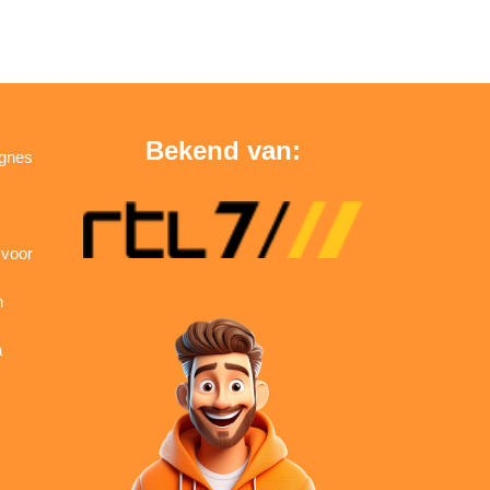
Bekend van:
agnes
 voor
n
a