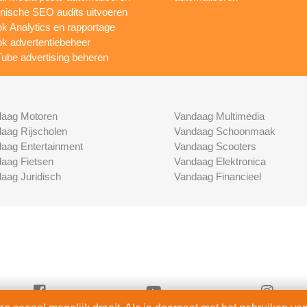
nische SEO audits uitvoeren
ok Analytics en rapportage
ok advertentiebeheer
ube advertising beheren
aag Motoren
Vandaag Multimedia
aag Rijscholen
Vandaag Schoonmaak
aag Entertainment
Vandaag Scooters
aag Fietsen
Vandaag Elektronica
aag Juridisch
Vandaag Financieel