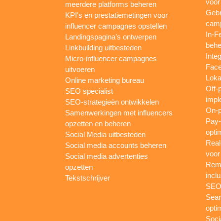
voor
meerdere platforms beheren
Gebr
KPI's en prestatiemetingen voor
camp
influencer campagnes opstellen
In-F
Landingspagina’s ontwerpen
behe
Linkbuilding uitbesteden
Inte
Micro-influencer campagnes
Face
uitvoeren
Loka
Online marketing bureau
Off-
SEO specialist
impl
SEO-strategieën ontwikkelen
On-p
Samenwerkingen met influencers
Pay-
opzetten en beheren
opti
Social Media uitbesteden
Real
Social media accounts beheren
voor
Social media advertenties
Rema
opzetten
inclu
Tekstschrijver
SEO-
Sear
opti
Soci