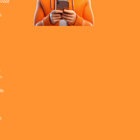
 voor
n
n
n
ls
e