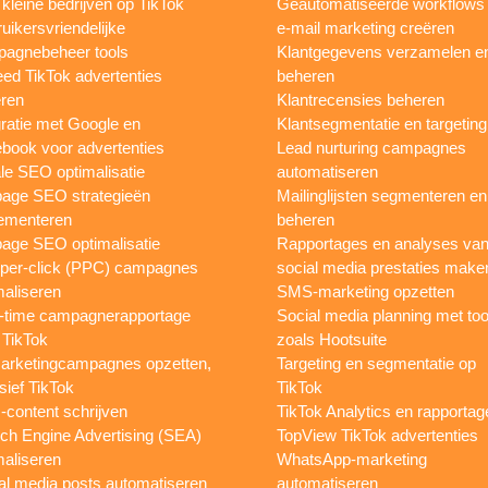
 kleine bedrijven op TikTok
Geautomatiseerde workflows
uikersvriendelijke
e-mail marketing creëren
agnebeheer tools
Klantgegevens verzamelen e
eed TikTok advertenties
beheren
ren
Klantrecensies beheren
gratie met Google en
Klantsegmentatie en targeting
book voor advertenties
Lead nurturing campagnes
le SEO optimalisatie
automatiseren
page SEO strategieën
Mailinglijsten segmenteren en
ementeren
beheren
age SEO optimalisatie
Rapportages en analyses va
per-click (PPC) campagnes
social media prestaties make
maliseren
SMS-marketing opzetten
-time campagnerapportage
Social media planning met too
 TikTok
zoals Hootsuite
rketingcampagnes opzetten,
Targeting en segmentatie op
sief TikTok
TikTok
content schrijven
TikTok Analytics en rapportag
ch Engine Advertising (SEA)
TopView TikTok advertenties
maliseren
WhatsApp-marketing
al media posts automatiseren
automatiseren