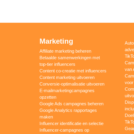
Marketing
Auto
adve
Affiliate marketing beheren
TikT
Betaalde samenwerkingen met
Camp
top-tier influencers
van 
Content co-creatie met influencers
Camp
Content marketing uitvoeren
voor
Conversie-optimalisatie uitvoeren
Comp
E-mailmarketingcampagnes
uitv
opzetten
Disp
Google Ads campagnes beheren
inclu
Google Analytics rapportages
Doel
maken
TikT
Influencer identificatie en selectie
Gea
Influencer-campagnes op