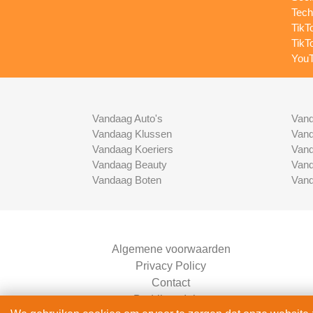
Tech
TikT
TikT
YouT
Vandaag Auto's
Vand
Vandaag Klussen
Vand
Vandaag Koeriers
Vand
Vandaag Beauty
Vand
Vandaag Boten
Vand
Algemene voorwaarden
Privacy Policy
Contact
Bedrijven Inlog