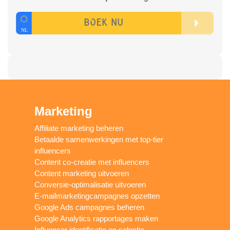
Marketing
Affiliate marketing beheren
Betaalde samenwerkingen met top-tier
influencers
Content co-creatie met influencers
Content marketing uitvoeren
Conversie-optimalisatie uitvoeren
E-mailmarketingcampagnes opzetten
Google Ads campagnes beheren
Google Analytics rapportages maken
Influencer identificatie en selectie